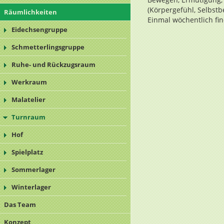
(Körpergefühl, Selbstb
Räumlichkeiten
Einmal wöchentlich fin
Eidechsengruppe
Schmetterlingsgruppe
Ruhe- und Rückzugsraum
Werkraum
Malatelier
Turnraum
Hof
Spielplatz
Sommerlager
Winterlager
Das Team
Konzept