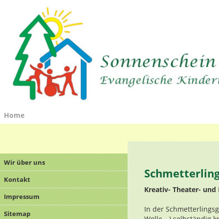
Home
Wir über uns
Schmetterlin
Kontakt
Kreativ- Theater- und
Impressum
In der Schmetterlings
Sitemap
Wolle,…) selbständig kr