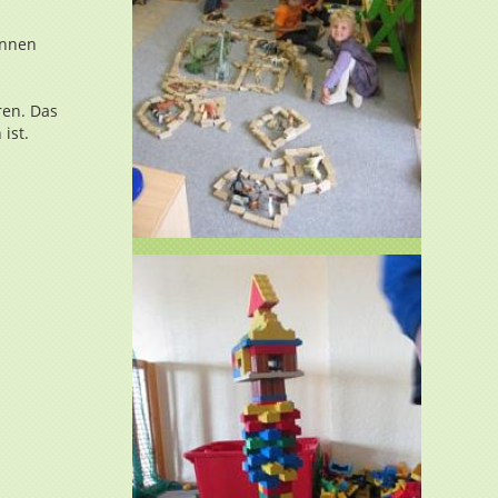
önnen
ren. Das
ist.