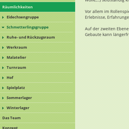
Räumlichkeiten
Vor allem im Rollensp
Eidechsengruppe
Erlebnisse, Erfahrung
Schmetterlingsgruppe
Auf der zweiten Ebene 
Gebaute kann längerfri
Ruhe- und Rückzugsraum
Werkraum
Malatelier
Turnraum
Hof
Spielplatz
Sommerlager
Winterlager
Das Team
Konzept