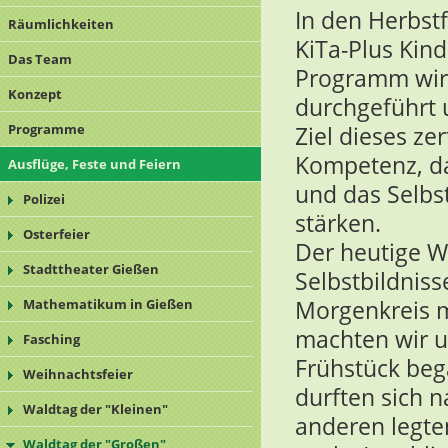
In den Herbst
Räumlichkeiten
KiTa-Plus Kin
Das Team
Programm wird
Konzept
durchgeführt u
Programme
Ziel dieses ze
Kompetenz, d
Ausflüge, Feste und Feiern
und das Selbs
Polizei
stärken.
Osterfeier
Der heutige W
Stadttheater Gießen
Selbstbildnis
Morgenkreis m
Mathematikum in Gießen
machten wir 
Fasching
Frühstück beg
Weihnachtsfeier
durften sich 
Waldtag der "Kleinen"
anderen legte
Waldtag der "Großen"