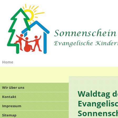
Home
Wir über uns
Waldtag d
Kontakt
Evangelis
Impressum
Sonnensc
Sitemap