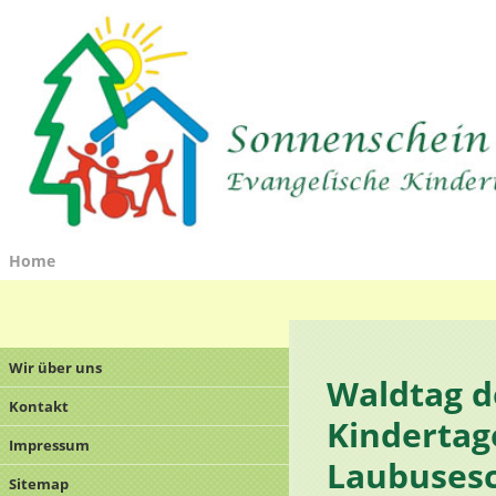
Home
Wir über uns
Waldtag d
Kontakt
Kindertag
Impressum
Laubuses
Sitemap