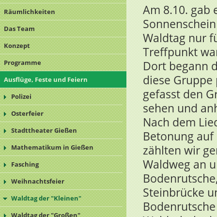
Am 8.10. gab 
Räumlichkeiten
Sonnenschein 
Das Team
Waldtag nur fü
Konzept
Treffpunkt wa
Programme
Dort begann d
diese Gruppe 
Ausflüge, Feste und Feiern
gefasst den G
Polizei
sehen und an
Osterfeier
Nach dem Lied
Stadttheater Gießen
Betonung auf d
zählten wir g
Mathematikum in Gießen
Waldweg an un
Fasching
Bodenrutsche,
Weihnachtsfeier
Steinbrücke u
Waldtag der "Kleinen"
Bodenrutsche
Waldtag der "Großen"