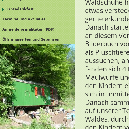
Waldschuhe he
etwas verstec
Erntedankfest
gerne erkunde
Termine und Aktuelles
Danach starte
Anmeldeformalitäten (PDF)
an diesem Vor
Öffnungszeiten und Gebühren
Bilderbuch vo
als Plüschtier
aussuchen, an
fanden sich 4
Maulwürfe und
den Kindern e
sich in unmit
Danach sammel
auf unserer T
Waldes, durch
den Kindern 