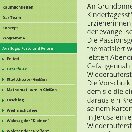
An Gründonner
Räumlichkeiten
Kindertagesst
Das Team
Erzieherinnen
Konzept
der evangelis
Programme
Die Passionsg
thematisiert 
Ausflüge, Feste und Feiern
letzten Abend
Polizei
Gefangennahme
Osterfeier
Wiederaufers
Stadttheater Gießen
Die Vorschulki
dem sie die e
Mathematikum in Gießen
daraus ein Kre
Fasching
seinem Karton 
Weihnachtsfeier
in Jerusalem e
Waldtag der "Kleinen"
Wiederauferste
Waldtag der "Großen"