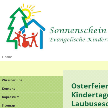
Home
Wir über uns
Osterfeier
Kontakt
Kindertag
Impressum
Laubuses
Sitemap