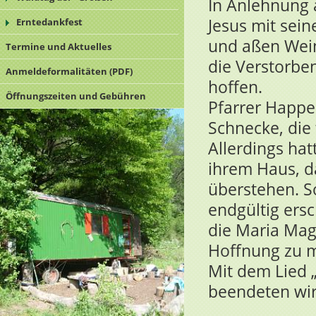
In Anlehnung 
Jesus mit sein
Erntedankfest
und aßen Wein
Termine und Aktuelles
die Verstorbe
Anmeldeformalitäten (PDF)
hoffen.
Öffnungszeiten und Gebühren
Pfarrer Happel
Schnecke, die 
Allerdings hat
ihrem Haus, da
überstehen. S
endgültig ersc
die Maria Mag
Hoffnung zu 
Mit dem Lied 
beendeten wir