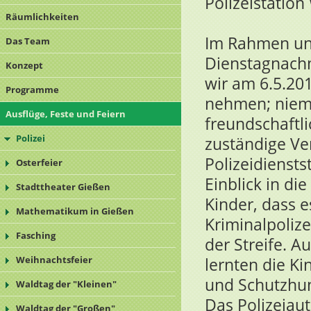
Polizeistation
Räumlichkeiten
Im Rahmen un
Das Team
Dienstagnachmi
Konzept
wir am 6.5.201
Programme
nehmen; niema
Ausflüge, Feste und Feiern
freundschaftl
Polizei
zuständige Ve
Polizeidiensts
Osterfeier
Einblick in die
Stadttheater Gießen
Kinder, dass e
Mathematikum in Gießen
Kriminalpolize
Fasching
der Streife. A
Weihnachtsfeier
lernten die Ki
und Schutzhund
Waldtag der "Kleinen"
Das Polizeiau
Waldtag der "Großen"