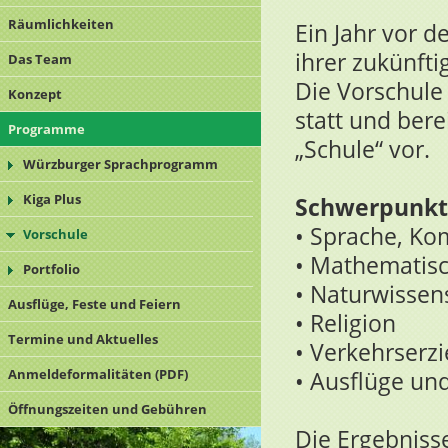
Räumlichkeiten
Ein Jahr vor d
ihrer zukünfti
Das Team
Die Vorschule
Konzept
statt und bere
Programme
„Schule“ vor.
Würzburger Sprachprogramm
Kiga Plus
Schwerpunkte
• Sprache, Ko
Vorschule
• Mathematis
Portfolio
• Naturwissen
Ausflüge, Feste und Feiern
• Religion
Termine und Aktuelles
• Verkehrserz
Anmeldeformalitäten (PDF)
• Ausflüge un
Öffnungszeiten und Gebühren
Die Ergebniss