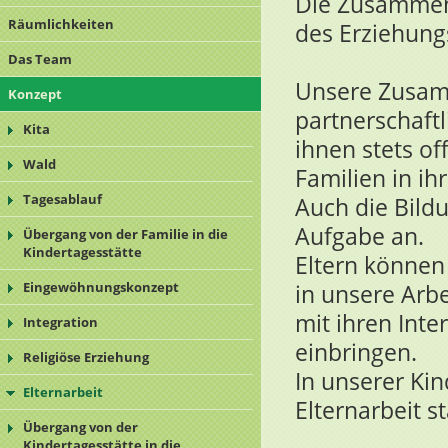
Die Zusammena
Räumlichkeiten
des Erziehung
Das Team
Unsere Zusamm
Konzept
partnerschaft
Kita
ihnen stets o
Wald
Familien in i
Tagesablauf
Auch die Bild
Aufgabe an.
Übergang von der Familie in die
Kindertagesstätte
Eltern können 
Eingewöhnungskonzept
in unsere Arbe
mit ihren Inte
Integration
einbringen.
Religiöse Erziehung
In unserer Ki
Elternarbeit
Elternarbeit st
Übergang von der
Kindertagesstätte in die