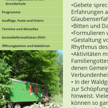
•Gebete sprech
Grundschule
Erfahrungen a
Programme
Glaubenserfa
Ausflüge, Feste und Feiern
•Bitten und D
Termine und Aktuelles
•Formulieren 
Anmeldeformalitäten (PDF)
•Gestaltung vo
Rhythmus des 
Öffnungszeiten und Gebühren
•Aktivitäten m
Familiengottes
denen Gemeind
Verbundenhei
• In der Wald
zur Schöpfung,
hinweist. Viel
können so gan