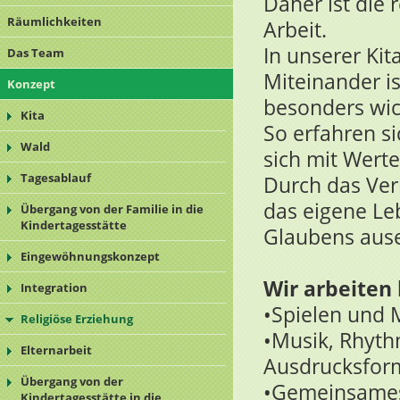
Daher ist die 
Räumlichkeiten
Arbeit.
In unserer Kit
Das Team
Miteinander i
Konzept
besonders wic
Kita
So erfahren si
Wald
sich mit Wert
Tagesablauf
Durch das Verm
das eigene Le
Übergang von der Familie in die
Kindertagesstätte
Glaubens aus
Eingewöhnungskonzept
Wir arbeiten 
Integration
•Spielen und 
Religiöse Erziehung
•Musik, Rhyth
Elternarbeit
Ausdrucksfor
Übergang von der
•Gemeinsames
Kindertagesstätte in die