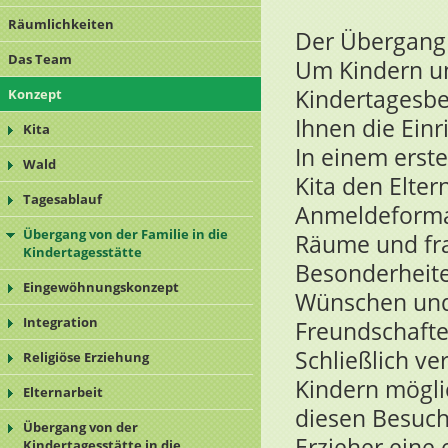
Räumlichkeiten
Der Übergang 
Das Team
Um Kindern un
Kindertagesbe
Konzept
Ihnen die Ein
Kita
In einem erste
Wald
Kita den Elter
Tagesablauf
Anmeldeformal
Übergang von der Familie in die
Räume und fr
Kindertagesstätte
Besonderheite
Eingewöhnungskonzept
Wünschen und
Integration
Freundschafte
Schließlich ve
Religiöse Erziehung
Kindern mögl
Elternarbeit
diesen Besuch
Übergang von der
Erzieher eine
Kindertagesstätte in die