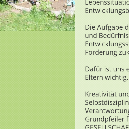
Lebenssituati
Entwicklungsb
Die Aufgabe de
und Bedürfniss
Entwicklungss
Förderung zu
Dafür ist uns
Eltern wichtig.
Kreativität un
Selbstdiszipl
Verantwortung
Grundpfeiler 
GESELLSCHAF