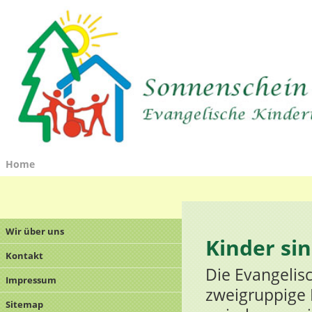
Home
Wir über uns
Kinder si
Kontakt
Die Evangelisc
Impressum
zweigruppige E
Sitemap