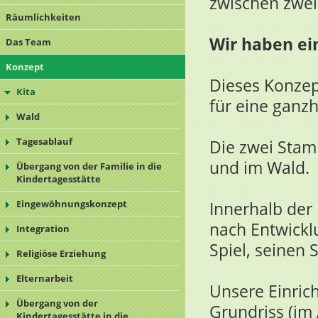
zwischen zwei
Räumlichkeiten
Wir haben ei
Das Team
Konzept
Dieses Konzep
Kita
für eine ganzh
Wald
Tagesablauf
Die zwei Sta
und im Wald.
Übergang von der Familie in die
Kindertagesstätte
Eingewöhnungskonzept
Innerhalb der K
nach Entwickl
Integration
Spiel, seinen
Religiöse Erziehung
Elternarbeit
Unsere Einrich
Übergang von der
Grundriss (im
Kindertagesstätte in die