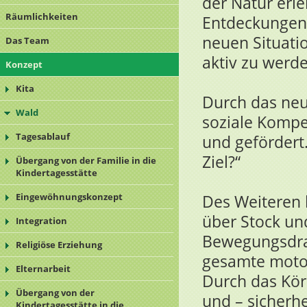
der Natur erl
Räumlichkeiten
Entdeckungen 
neuen Situatio
Das Team
aktiv zu werde
Konzept
Kita
Durch das neu 
Wald
soziale Kompe
Tagesablauf
und geförder
Ziel?“
Übergang von der Familie in die
Kindertagesstätte
Eingewöhnungskonzept
Des Weiteren 
über Stock un
Integration
Bewegungsdra
Religiöse Erziehung
gesamte motor
Elternarbeit
Durch das Kör
Übergang von der
und – sicherhe
Kindertagesstätte in die