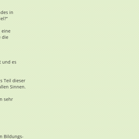
ndes in
el?“
 eine
 die
t und es
 Teil dieser
llen Sinnen.
en sehr
n Bildungs-