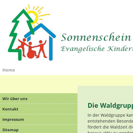
Home
Wir über uns
Die Waldgrup
Kontakt
In der Waldgruppe kan
Impressum
entstehenden Besonder
fördert die Waldzeit di
Sitemap
heraus aktiv zu werde