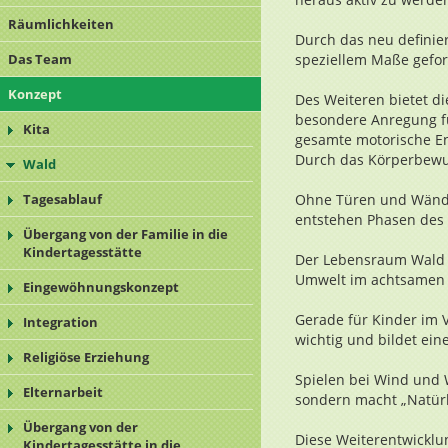
Räumlichkeiten
Durch das neu definier
Das Team
speziellem Maße gefor
Konzept
Des Weiteren bietet d
besondere Anregung f
Kita
gesamte motorische Ent
Durch das Körperbewuss
Wald
Tagesablauf
Ohne Türen und Wände 
entstehen Phasen des
Übergang von der Familie in die
Kindertagesstätte
Der Lebensraum Wald r
Umwelt im achtsamen 
Eingewöhnungskonzept
Gerade für Kinder im V
Integration
wichtig und bildet ein
Religiöse Erziehung
Spielen bei Wind und 
Elternarbeit
sondern macht „Natürl
Übergang von der
Diese Weiterentwicklu
Kindertagesstätte in die