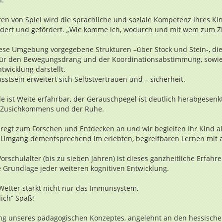
en von Spiel wird die sprachliche und soziale Kompetenz Ihres Ki
dert und gefördert. „Wie komme ich, wodurch und mit wem zum Zi
iese Umgebung vorgegebene Strukturen –über Stock und Stein-, die
ür den Bewegungsdrang und der Koordinationsabstimmung, sowie
wicklung darstellt.
tsein erweitert sich Selbstvertrauen und – sicherheit.
ist Weite erfahrbar, der Geräuschpegel ist deutlich herabgesenk
 Zusichkommens und der Ruhe.
egt zum Forschen und Entdecken an und wir begleiten Ihr Kind als
Umgang dementsprechend im erlebten, begreifbaren Lernen mit a
orschulalter (bis zu sieben Jahren) ist dieses ganzheitliche Erfahr
e Grundlage jeder weiteren kognitiven Entwicklung.
Wetter stärkt nicht nur das Immunsystem,
ich“ Spaß!
ng unseres pädagogischen Konzeptes, angelehnt an den hessische