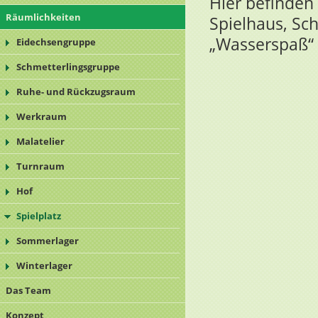
Hier befinden 
Räumlichkeiten
Spielhaus, Sc
„Wasserspaß“ 
Eidechsengruppe
Schmetterlingsgruppe
Ruhe- und Rückzugsraum
Werkraum
Malatelier
Turnraum
Hof
Spielplatz
Sommerlager
Winterlager
Das Team
Konzept