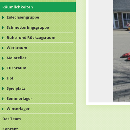
Räumlichkeiten
Eidechsengruppe
Schmetterlingsgruppe
Ruhe- und Rückzugsraum
Werkraum
Malatelier
Turnraum
Hof
Spielplatz
Sommerlager
Winterlager
Das Team
Konzept