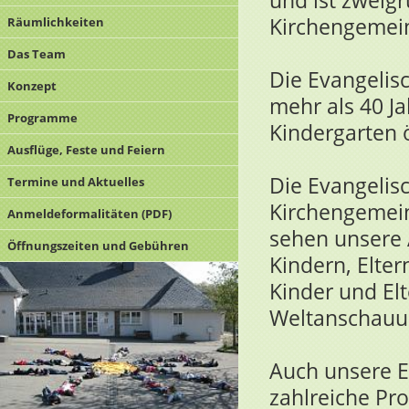
Kirchengemei
Räumlichkeiten
Das Team
Die Evangelis
Konzept
mehr als 40 J
Programme
Kindergarten 
Ausflüge, Feste und Feiern
Die Evangelisc
Termine und Aktuelles
Kirchengemei
Anmeldeformalitäten (PDF)
sehen unsere 
Öffnungszeiten und Gebühren
Kindern, Elter
Kinder und El
Weltanschauu
Auch unsere E
zahlreiche Pro