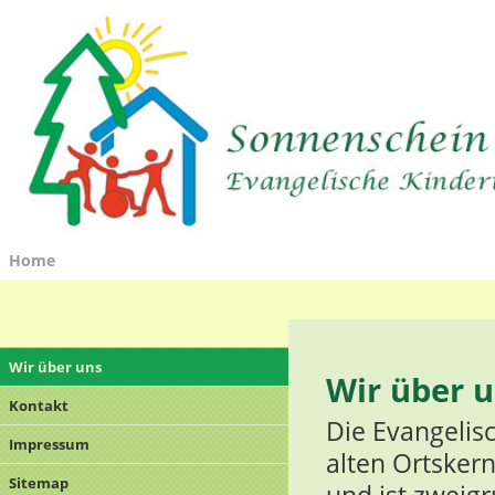
Home
Wir über uns
Wir über 
Kontakt
Die Evangelis
Impressum
alten Ortsker
Sitemap
und ist zweigr