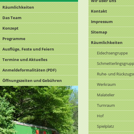
Wir über uns
Räumlichkeiten
Kontakt
Das Team
Impressum
Konzept
Sitemap
Programme
Räumlichkeiten
Ausflüge, Feste und Feiern
Eidechsengruppe
Termine und Aktuelles
Schmetterlingsgrup
Anmeldeformalitäten (PDF)
Ruhe- und Rückzug
Öffnungszeiten und Gebühren
Werkraum
Malatelier
Turnraum
Hof
Spielplatz