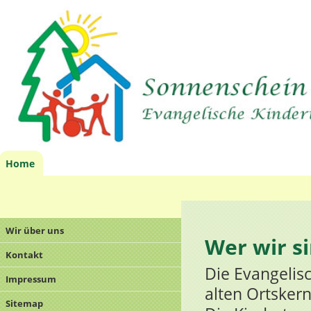
Home
Wir über uns
Wer wir s
Kontakt
Die Evangelis
Impressum
alten Ortsker
Sitemap