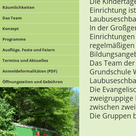
Die Kindertag
Räumlichkeiten
Einrichtung i
Laubuseschba
Das Team
In der Großge
Konzept
Einrichtungen 
Programme
regelmäßigen
Ausflüge, Feste und Feiern
Bildungsangebo
Termine und Aktuelles
Das Team der 
Grundschule We
Anmeldeformalitäten (PDF)
Laubuseschba
Öffnungszeiten und Gebühren
Die Evangelisc
zweigruppige E
zwischen zwei
Die Gruppen b